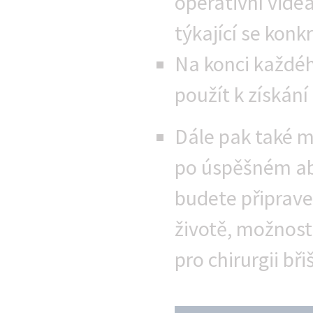
operativní vide
týkající se kon
Na konci každé
použít k získán
Dále pak také m
po úspěšném abs
budete připrave
životě, možnost
pro chirurgii bři