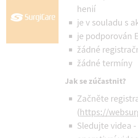
henií
je v souladu s 
je podporován 
žádné registračn
žádné termíny
Jak se zúčastnit?
Začněte registr
(
https://websu
Sledujte videa 