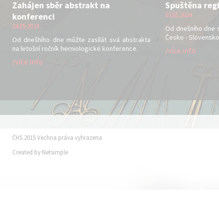
Zahájen sběr abstrakt na
Spuštěna regi
konferenci
03.05.2024
24.05.2024
Od dnešního dne s
Česko - Slovensko
Od dnešhího dne můžte zasílát svá abstrakta
na letošní ročník herniologické konference.
/více info
/více info
ČHS 2015 Vechna práva vyhrazena
Created by
Netsimple